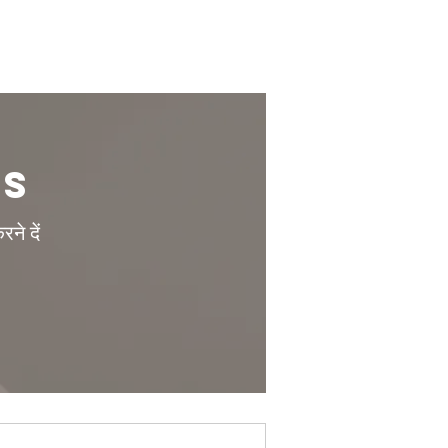
es
ने दें