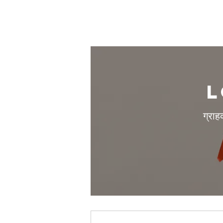
L
ग्राह